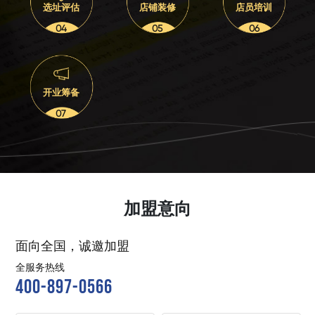
选址评估
店铺装修
店员培训
04
05
06
开业筹备
07
加盟意向
面向全国，诚邀加盟
全服务热线
400-897-0566