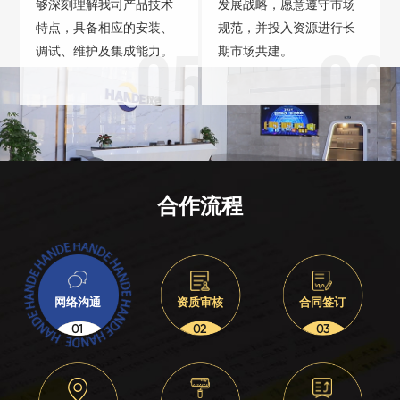
够深刻理解我司产品技术
发展战略，愿意遵守市场
特点，具备相应的安装、
规范，并投入资源进行长
05
06
调试、维护及集成能力。
期市场共建。
合作流程
网络沟通
资质审核
合同签订
01
02
03