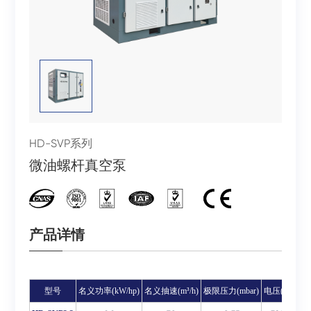
HD-SVP系列
微油螺杆真空泵
产品详情
型号
名义功率(kW/hp)
名义抽速(m³/h)
极限压力(mbar)
电压(V)
频率