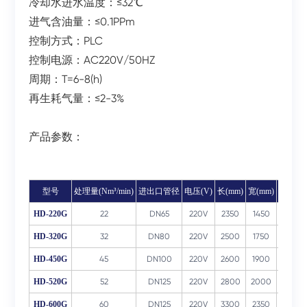
冷却水进水温度：≤32℃
进气含油量：≤0.1PPm
控制方式：PLC
控制电源：AC220V/50HZ
周期：T=6-8(h)
再生耗气量：≤2-3%
产品参数：
型号
处理量(Nm³/min)
进出口管径
电压(V)
长(mm)
宽(mm)
高(mm)
HD-220G
22
DN65
220V
2350
1450
2450
HD-320G
32
DN80
220V
2500
1750
2550
HD-450G
45
DN100
220V
2600
1900
2650
HD-520G
52
DN125
220V
2800
2000
2750
HD-600G
60
DN125
220V
3300
2350
3150