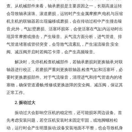
查。从机械部件来看，轴承磨损是主要原因之一，长期高速运转
会导致轴承滚珠、滚道磨损，运转时产生金属摩擦声;电机与压缩
机主机的联轴器若出现偏移或磨损，会在传动过程中产生撞击噪
音;此外，气缸壁磨损、活塞环损坏，会使活塞在气缸内运动时出
现异常摩擦或撞击，产生噪音。从气流方面分析，进气管道、排
气管道堵塞或管径突变，会导致气流紊乱，产生湍流噪音;安全
阀、减压阀开启时若阀芯卡滞，会产生高频噪音。
解决时，先停机检查机械部件，若轴承磨损则更换轴承;对联
轴器进行校正，若磨损严重则更换联轴器;检查气缸和活塞环，必
要时更换磨损部件。对于气流噪音，清理进气和排气管道内的堵
塞物，确保管道通畅;维修或更换故障的安全阀、减压阀，保证其
正常工作。
2. 振动过大
振动过大会影响空压机的稳定性，还可能损坏周边设备。首
先考虑安装问题，若空压机安装时未固定牢固，或地脚螺栓松
动，运行时会产生明显振动;设备安装地面不平整，也会导致机身