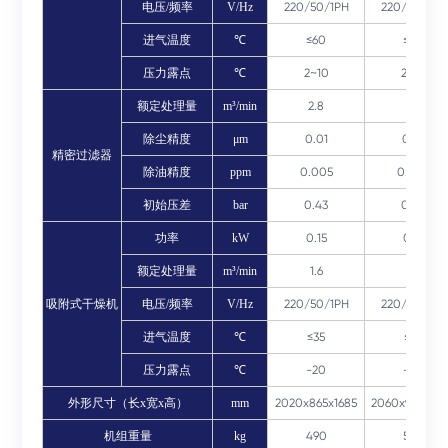
电压/频率
V/Hz
220/50/1PH
220/50/1PH
进气温度
℃
≤60
≤60
压力露点
℃
2~10
2~10
额定处理量
m³/min
2.8
3.5
除尘精度
μm
0.01
0.01
精密过滤器
除油精度
ppm
0.005
0.005
初始压差
bar
0.43
0.43
功率
kW
0.15
0.15
额定处理量
m³/min
1.6
2.6
吸附式干燥机
电压/频率
V/Hz
220/50/1PH
220/50/1PH
进气温度
℃
≤35
≤35
压力露点
℃
-20
-20
外形尺寸（长x宽x高）
mm
2020x865x1685
2060x960x18
机组重量
kg
490
590