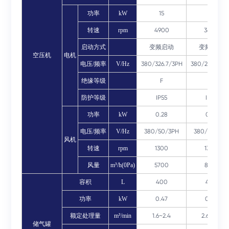
功率
kW
15
22
转速
rpm
4900
3400
启动方式
变频启动
变频启动
空压机
电机
电压/频率
V/Hz
380/326.7/3PH
380/226.7/3P
绝缘等级
F
F
防护等级
IP55
IP55
功率
kW
0.28
0.52
电压/频率
V/Hz
380/50/3PH
380/50/3PH
风机
转速
rpm
1300
1300
风量
m³/h(0Pa)
5700
8100
容积
L
400
400
功率
kW
0.47
0.84
额定处理量
m³/min
1.6~2.4
2.6~3.4
储气罐