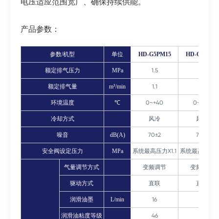
电压适应范围宽广、确保持续供能。
产品参数：
参数/机型
单位
HD-G5PM15
HD-G5PM22
额定排气压力
MPa
1.5
1.5
额定排气量
m³/min
1.1
2.1
环境温度
℃
0~+40
0~+40
冷却方式
风冷
风冷
噪音
dB(A)
70±2
72±2
安全阀设定压力
MPa
系统最高压力X1.1
系统最高压力X1
气量调节方式
变频调节
变频调节
驱动方式
直联
直联
润滑油墨
L/min
16
24
润滑油粘度等级
46
46